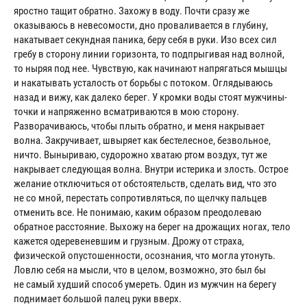
яростно тащит обратно. Захожу в воду. Почти сразу же
оказываюсь в невесомости, дно проваливается в глубину,
накатывает секундная паника, беру себя в руки. Изо всех сил
гребу в сторону линии горизонта, то подпрыгивая над волной,
то ныряя под нее. Чувствую, как начинают напрягаться мышцы
и накатывать усталость от борьбы с потоком. Оглядываюсь
назад и вижу, как далеко берег. У кромки воды стоят мужчины-
точки и напряженно всматриваются в мою сторону.
Разворачиваюсь, чтобы плыть обратно, и меня накрывает
волна. Закручивает, швыряет как бестелесное, безвольное,
ничто. Выныриваю, судорожно хватаю ртом воздух, тут же
накрывает следующая волна. Внутри истерика и злость. Острое
желание отключиться от обстоятельств, сделать вид, что это
не со мной, перестать сопротивляться, по щелчку пальцев
отменить все. Не понимаю, каким образом преодолеваю
обратное расстояние. Выхожу на берег на дрожащих ногах, тело
кажется одеревеневшим и грузным. Дрожу от страха,
физической опустошенности, осознания, что могла утонуть.
Ловлю себя на мысли, что в целом, возможно, это был бы
не самый худший способ умереть. Один из мужчин на берегу
поднимает большой палец руки вверх.